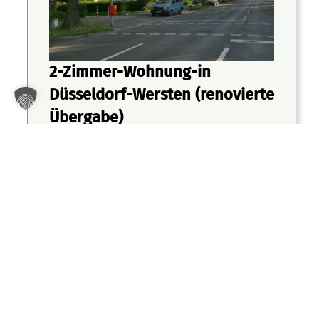
2-Zimmer-Wohnung-in
Düsseldorf-Wersten (renovierte
Übergabe)
Werstener Feld 25
40591 Düsseldorf
Zum Wohnungsexposé
Zimmer: 2
2
Wohnfläche: ca. 48.97 m
Gesamtmiete: 514,76 €
verfügbar ab: sofort
Etage: Erdgeschoss EG links
Stadtteil: Wersten